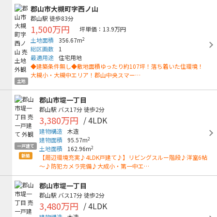
郡山市大槻町字西ノ山
郡山駅
徒歩83分
1,500万円
坪単価：13.9万円
2
土地面積
356.67m
総区画数
1
最適用途
住宅用地
◆建築条件無し◆敷地面積ゆったり約107坪！落ち着いた住環境！
大槻小・大槻中エリア！郡山中央スマー…
土地
郡山市堤一丁目
郡山駅
バス17分
徒歩2分
3,380万円
/ 4LDK
建物構造
木造
2
建物面積
95.57m
一戸建て
2
土地面積
162.96m
新築
【周辺環境充実♪4LDK戸建て♪】リビングスルー階段♪洋室6帖
～♪防犯カメラ完備♪大成小・第一中エ…
郡山市堤一丁目
郡山駅
バス17分
徒歩2分
3,480万円
/ 4LDK
建物構造
木造