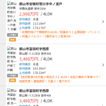
郡山市安積町笹川字中ノ渡戸
安積永盛駅
徒歩28分
2,998万円
/ 4LDK
建物構造
木造
2
建物面積
113.18m
2
土地面積
174.17m
＼玄関吹抜けで開放的な4LDK／和室あり♪土間収納・パントリ
一戸建て
ー完備♪バルコニー2箇所あり♪駐車3台…
新築
郡山市富田町字西原
郡山駅
バス28分
徒歩4分
3,498万円
/ 4LDK
建物構造
木造
2
建物面積
103.30m
2
土地面積
178.22m
一戸建て
【並列駐車3台可能♪南向き♪】4LDK！水回り集約で家事ラク！
新築
収納充実！通風良好！大島小・第六中エ…
郡山市富田町字西原
郡山駅
バス28分
徒歩4分
3,498万円
/ 4LDK
建物構造
木造