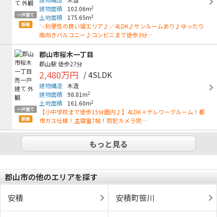
2
建物面積
102.06m
一戸建て
2
土地面積
175.65m
新築
＼利便性の良い堤エリア♪／4LDK♪サンルームあり♪ゆったり
南向きバルコニー♪コンビニまで徒歩3分…
郡山市桜木一丁目
郡山駅
徒歩27分
2,480万円
/ 4SLDK
建物構造
木造
2
建物面積
98.81m
2
土地面積
161.60m
一戸建て
【小中学校まで徒歩15分圏内♪】4LDK＋テレワークルーム！都
新築
市ガス仕様！主寝室7帖！防犯カメラ完…
もっと見る
郡山市の他のエリアを探す
安積
安積町笹川