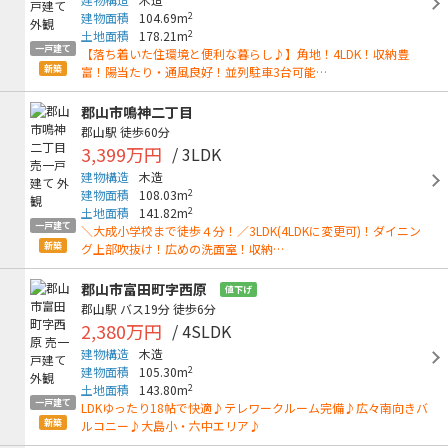
2
建物面積
104.69m
2
土地面積
178.21m
一戸建て
【落ち着いた住環境と便利な暮らし♪】角地！4LDK！収納豊
新築
富！陽当たり・通風良好！並列駐車3台可能…
郡山市鳴神二丁目
郡山駅
徒歩60分
3,399万円
/ 3LDK
建物構造
木造
2
建物面積
108.03m
2
土地面積
141.82m
一戸建て
＼大成小学校まで徒歩４分！／3LDK(4LDKに変更可)！ダイニン
新築
グ上部吹抜け！広めの洗面室！収納…
郡山市富田町字西原
値下げ
郡山駅
バス19分
徒歩6分
2,380万円
/ 4SLDK
建物構造
木造
2
建物面積
105.30m
2
土地面積
143.80m
一戸建て
LDKゆったり18帖で快適♪テレワークルーム完備♪広々南向きバ
新築
ルコニー♪大島小・六中エリア♪