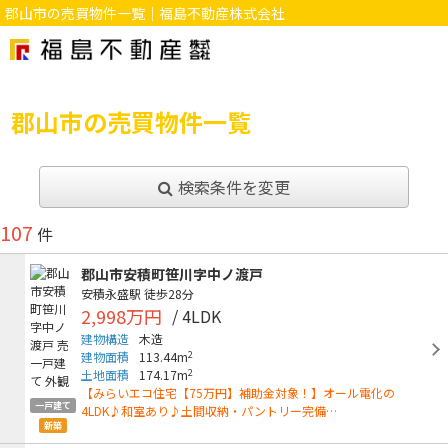
郡山市の売買物件一覧｜福島不動産株式会社
郡山市の売買物件一覧
検索条件を変更
107
件
郡山市安積町笹川字中ノ渡戸
安積永盛駅
徒歩28分
2,998万円
/ 4LDK
建物構造
木造
2
建物面積
113.44m
2
土地面積
174.17m
【みらいエコ住宅【75万円】補助金対象！】オール電化の
一戸建て
4LDK♪和室あり♪土間収納・パントリー完備…
新築