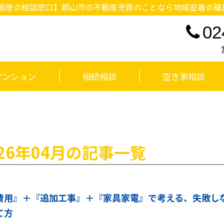
【不動産の相談窓口】郡山市の不動産売買のことなら地域密着の
02
マンション
相続相談
空き家相談
026年04月の記事一覧
費用』＋『追加工事』＋『家具家電』で考える、失敗し
て方