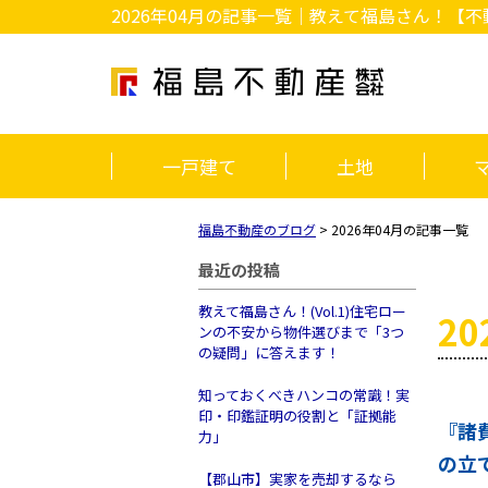
2026年04月の記事一覧｜教えて福島さん！
一戸建て
土地
福島不動産のブログ
>
2026年04月の記事一覧
最近の投稿
教えて福島さん！(Vol.1)住宅ロー
2
ンの不安から物件選びまで「3つ
の疑問」に答えます！
知っておくべきハンコの常識！実
印・印鑑証明の役割と「証拠能
『諸
力」
の立
【郡山市】実家を売却するなら