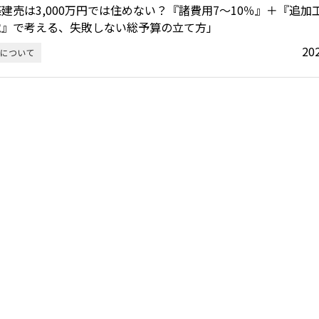
建売は3,000万円では住めない？『諸費用7〜10％』＋『追加
電』で考える、失敗しない総予算の立て方」
20
について