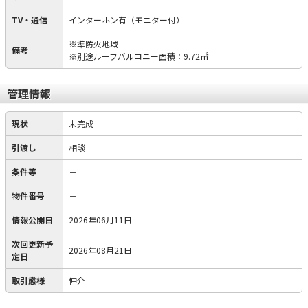
TV・通信
インターホン有（モニター付）
※準防火地域
備考
※別途ルーフバルコニー面積：9.72㎡
管理情報
現状
未完成
引渡し
相談
条件等
－
物件番号
－
情報公開日
2026年06月11日
次回更新予
2026年08月21日
定日
取引態様
仲介