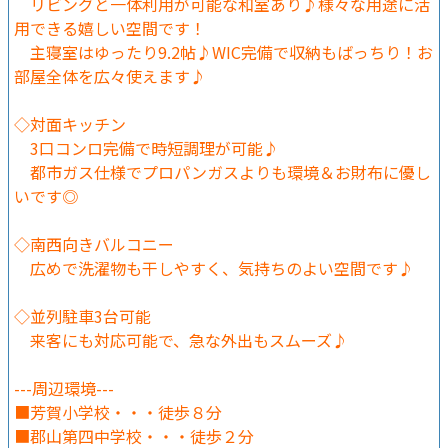
リビングと一体利用が可能な和室あり♪様々な用途に活
用できる嬉しい空間です！
主寝室はゆったり9.2帖♪WIC完備で収納もばっちり！お
部屋全体を広々使えます♪
◇対面キッチン
3口コンロ完備で時短調理が可能♪
都市ガス仕様でプロパンガスよりも環境＆お財布に優し
いです◎
◇南西向きバルコニー
広めで洗濯物も干しやすく、気持ちのよい空間です♪
◇並列駐車3台可能
来客にも対応可能で、急な外出もスムーズ♪
---周辺環境---
■芳賀小学校・・・徒歩８分
■郡山第四中学校・・・徒歩２分