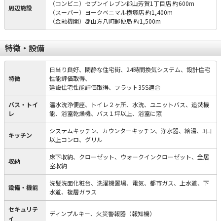
（コンビニ）セブンイレブン郡山芳賀1丁目店 約600m
周辺施設
（スーパー）ヨークベニマル横塚店 約1,400m
（金融機関）郡山方八町郵便局 約1,500m
特徴・設備
日当り良好、閑静な住宅街、24時間換気システム、設計住宅
特徴
性能評価取得、
建設住宅性能評価取得、フラット35S適合
バス・トイ
温水洗浄便座、トイレ２ヶ所、水洗、ユニットバス、追焚機
レ
能、浴室乾燥機、バス１坪以上、浴室に窓
システムキッチン、カウンターキッチン、浄水器、給湯、3口
キッチン
以上コンロ、グリル
床下収納、クローゼット、ウォークインクローゼット、全居
収納
室収納
洗髪洗面化粧台、洗濯機置場、電気、都市ガス、上水道、下
設備・機能
水道、複層ガラス
セキュリテ
ディンプルキー、火災警報器（報知機）
ィ