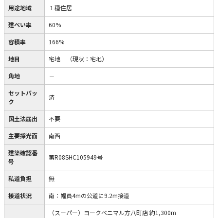
用途地域
１種住居
建ぺい率
60%
容積率
166%
地目
宅地
（現状：宅地）
角地
－
セットバッ
済
ク
国土法届出
不要
主要採光面
南西
建築確認番
第R08SHC105949号
号
私道負担
無
接道状況
南：幅員4mの公道に9.2m接道
（スーパー）ヨークベニマル方八町店 約1,300m