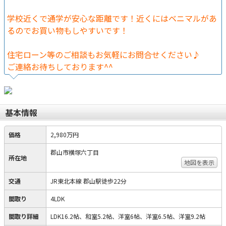
学校近くで通学が安心な距離です！近くにはベニマルがあ
るのでお買い物もしやすいです！
住宅ローン等のご相談もお気軽にお問合せください♪
ご連絡お待ちしております^^
基本情報
価格
2,980万円
郡山市横塚六丁目
所在地
地図を表示
交通
JR東北本線 郡山駅徒歩22分
間取り
4LDK
間取り詳細
LDK16.2帖、和室5.2帖、洋室6帖、洋室6.5帖、洋室9.2帖