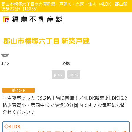
郡山市横塚六丁目の売買新築一戸建て・売家・住宅（4LDK・郡山駅
徒歩22分）[11655]
郡山市横塚六丁目 新築戸建
1 / 5
外観
prev
next
ポイント
＼主寝室ゆったり9.2帖＋WIC完備！／4LDK新築♪LDK16.2
帖♪芳賀小・第四中まで徒歩10分圏内です♪お気軽にお問
合せください♪
◇4LDK