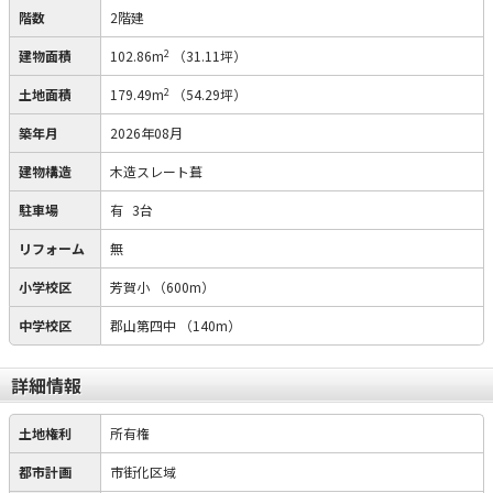
階数
2階建
2
建物面積
102.86m
（31.11坪）
2
土地面積
179.49m
（54.29坪）
築年月
2026年08月
建物構造
木造スレート葺
駐車場
有
3台
リフォーム
無
小学校区
芳賀小
（600m）
中学校区
郡山第四中
（140m）
詳細情報
土地権利
所有権
都市計画
市街化区域