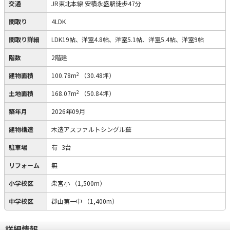
交通
JR東北本線 安積永盛駅徒歩47分
間取り
4LDK
間取り詳細
LDK19帖、洋室4.8帖、洋室5.1帖、洋室5.4帖、洋室9帖
階数
2階建
2
建物面積
100.78m
（30.48坪）
2
土地面積
168.07m
（50.84坪）
築年月
2026年09月
建物構造
木造アスファルトシングル葺
駐車場
有
3台
リフォーム
無
小学校区
柴宮小
（1,500m）
中学校区
郡山第一中
（1,400m）
詳細情報