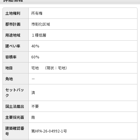
土地権利
所有権
都市計画
市街化区域
用途地域
１種低層
建ぺい率
40%
容積率
60%
地目
宅地
（現状：宅地）
角地
－
セットバッ
済
ク
国土法届出
不要
主要採光面
南
建築確認番
第HPA-26-04992-1号
号