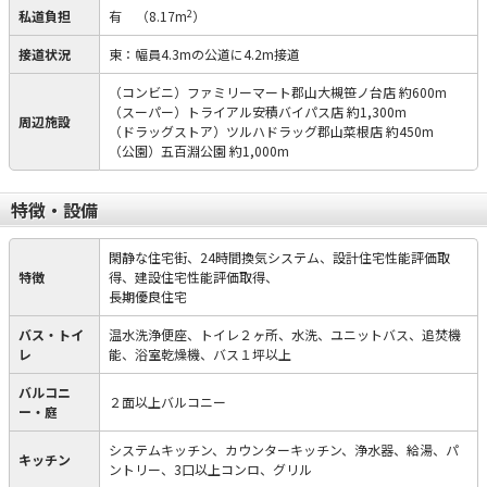
2
私道負担
有
（8.17m
）
接道状況
東：幅員4.3mの公道に4.2m接道
（コンビニ）ファミリーマート郡山大槻笹ノ台店 約600m
（スーパー）トライアル安積バイパス店 約1,300m
周辺施設
（ドラッグストア）ツルハドラッグ郡山菜根店 約450m
（公園）五百淵公園 約1,000m
特徴・設備
閑静な住宅街、24時間換気システム、設計住宅性能評価取
特徴
得、建設住宅性能評価取得、
長期優良住宅
バス・トイ
温水洗浄便座、トイレ２ヶ所、水洗、ユニットバス、追焚機
レ
能、浴室乾燥機、バス１坪以上
バルコニ
２面以上バルコニー
ー・庭
システムキッチン、カウンターキッチン、浄水器、給湯、パ
キッチン
ントリー、3口以上コンロ、グリル