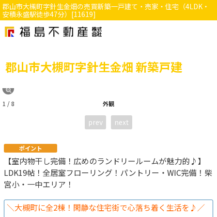
郡山市大槻町字針生金畑の売買新築一戸建て・売家・住宅（4LDK・
安積永盛駅徒歩47分）[11619]
郡山市大槻町字針生金畑 新築戸建
1 / 8
外観
prev
next
ポイント
【室内物干し完備！広めのランドリールームが魅力的♪】
LDK19帖！全居室フローリング！パントリー・WIC完備！柴
宮小・一中エリア！
＼大槻町に全2棟！閑静な住宅街で心落ち着く生活を♪／