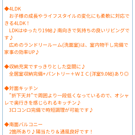
◆4LDK
お子様の成長やライフスタイルの変化にも柔軟に対応で
きる4LDK！
LDKはゆったり19帖♪南向きで気持ちの良いリビングで
す♪
広めのランドリールーム(洗面室)は、室内物干し完備で
家事の効率UP♪
◆収納充実ですっきりとした空間に♪
全居室収納完備+パントリー＋ＷＩＣ(洋室9.0帖)あり◎
◆対面キッチン
”折下天井”で周囲より一段低くなっているので、オシャ
レで奥行きを感じられるキッチン♪
3口コンロ完備で時短調理が可能です♪
◆南面バルコニー
2箇所あり♪陽当たり＆通風良好です！