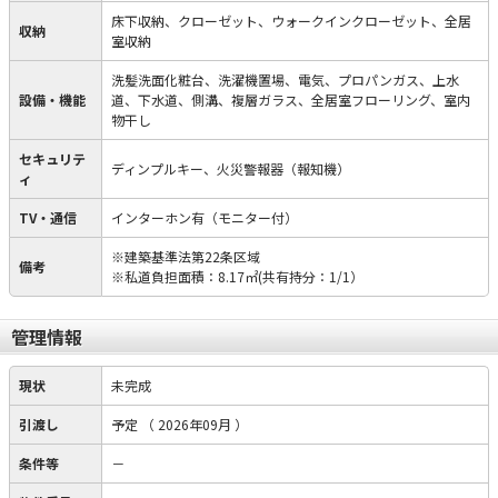
床下収納、クローゼット、ウォークインクローゼット、全居
収納
室収納
洗髪洗面化粧台、洗濯機置場、電気、プロパンガス、上水
設備・機能
道、下水道、側溝、複層ガラス、全居室フローリング、室内
物干し
セキュリテ
ディンプルキー、火災警報器（報知機）
ィ
TV・通信
インターホン有（モニター付）
※建築基準法第22条区域
備考
※私道負担面積：8.17㎡(共有持分：1/1）
管理情報
現状
未完成
引渡し
予定
（ 2026年09月 ）
条件等
－