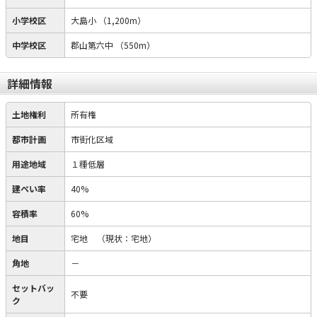
小学校区
大島小
（1,200m）
中学校区
郡山第六中
（550m）
詳細情報
土地権利
所有権
都市計画
市街化区域
用途地域
１種低層
建ぺい率
40%
容積率
60%
地目
宅地
（現状：宅地）
角地
－
セットバッ
不要
ク