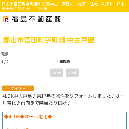
郡山市富田町字町畑の売買中古一戸建て・売家・住宅（4LDK・郡山
富田駅徒歩31分）[11306]
郡山市富田町字町畑 中古戸建
1 / 2
間取図
prev
next
ポイント
4LDK中古戸建♪築17年の物件をリフォームしました♪オー
ル電化♪南向きで陽当たり良好♪
◆4LDK◆オール電化◆