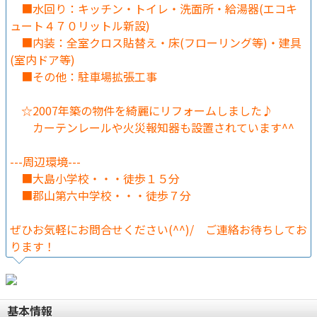
■水回り：キッチン・トイレ・洗面所・給湯器(エコキ
ュート４７０リットル新設)
■内装：全室クロス貼替え・床(フローリング等)・建具
(室内ドア等)
■その他：駐車場拡張工事
☆2007年築の物件を綺麗にリフォームしました♪
カーテンレールや火災報知器も設置されています^^
---周辺環境---
■大島小学校・・・徒歩１５分
■郡山第六中学校・・・徒歩７分
ぜひお気軽にお問合せください(^^)/ ご連絡お待ちしてお
ります！
基本情報