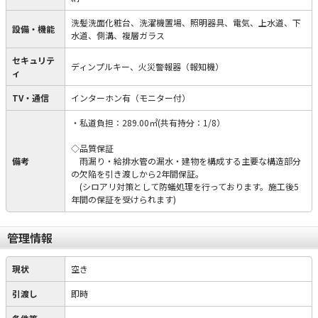
洗髪洗面化粧台、洗濯機置場、照明器具、電気、上水道、下
設備・機能
水道、側溝、複層ガラス
セキュリテ
ディンプルキー、火災警報器（報知機）
ィ
TV・通信
インターホン有（モニター付）
・私道負担：289.00㎡(共有持分：1/8）
◇品質保証
備考
雨漏り・給排水管の漏水・建物を構成する主要な構造部分
の欠陥を引き渡しから2年間保証。
(シロアリ対策として防蟻処理を行っております。施工後5
年間の保証を受けられます)
管理情報
現状
空き
引渡し
即時