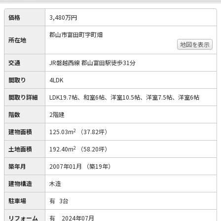
価格
3,480万円
郡山市富田町字町畑
所在地
地図を表示
交通
JR磐越西線 郡山富田駅徒歩31分
間取り
4LDK
間取り詳細
LDK19.7帖、和室6帖、洋室10.5帖、洋室7.5帖、洋室6帖
階数
2階建
2
建物面積
125.03m
（37.82坪）
2
土地面積
192.40m
（58.20坪）
築年月
2007年01月
（築19年）
建物構造
木造
駐車場
有
3台
リフォーム
有
2024年07月