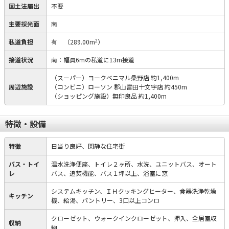
国土法届出
不要
主要採光面
南
2
私道負担
有
（289.00m
）
接道状況
南：幅員6mの私道に13m接道
（スーパー）ヨークベニマル桑野店 約1,400m
周辺施設
（コンビニ）ローソン 郡山富田十文字店 約450m
（ショッピング施設）無印良品 約1,400m
特徴・設備
特徴
日当り良好、閑静な住宅街
バス・トイ
温水洗浄便座、トイレ２ヶ所、水洗、ユニットバス、オート
レ
バス、追焚機能、バス１坪以上、浴室に窓
システムキッチン、ＩＨクッキングヒーター、食器洗浄乾燥
キッチン
機、給湯、パントリー、3口以上コンロ
クローゼット、ウォークインクローゼット、押入、全居室収
収納
納