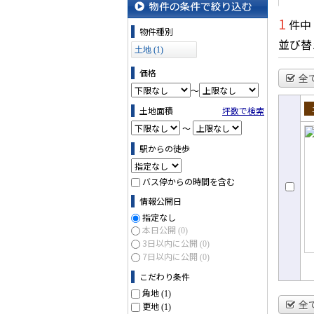
1
件中
物件の条件で絞り込む
物件種別
並び替
土地 (1)
価格
全
～
土地面積
坪数で検索
売
～
駅からの徒歩
バス停からの時間を含む
情報公開日
指定なし
本日公開
(0)
3日以内に公開
(0)
7日以内に公開
(0)
こだわり条件
角地
(1)
全
更地
(1)