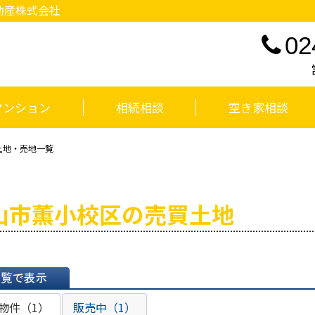
動産株式会社
02
マンション
相続相談
空き家相談
土地・売地一覧
山市薫小校区の売買土地
表示
物件（1）
販売中（1）