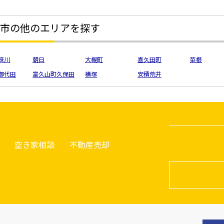
市の他のエリアを探す
笹川
朝日
大槻町
喜久田町
菜根
御代田
富久山町久保田
横塚
安積荒井
空き家相談
不動産売却