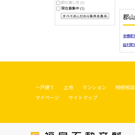
即引渡し可
(0)
現在募集中
(1)
郡山
すべてのこだわり条件を見る
安積町
田村町
一戸建て
土地
マンション
相続相談
マイページ
サイトマップ