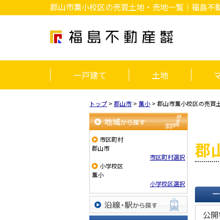
郡山市薫小校区の売買土地・売地一覧｜福島不
一戸建て
土地
トップ
>
郡山市
>
薫小
>
郡山市薫小校区の売買
地域から探す
市区町村
郡
郡山市
市区町村選択
小学校区
薫小
小学校区選択
一覧で
公開
沿線・駅から探す