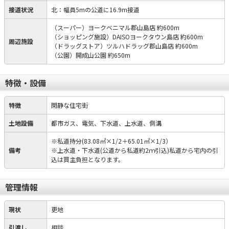
接道状況
北：幅員5mの公道に16.9m接道
（スーパー）ヨークベニマル郡山島店 約600m
（ショッピング施設）DAISOヨークタウン島店 約600m
周辺施設
（ドラッグストア）ツルハドラッグ郡山島店 約600m
（公園）開成山公園 約650m
特徴・設備
特徴
閑静な住宅街
土地設備
都市ガス、電気、下水道、上水道、側溝
※私道持分(83.08㎡×1/2＋65.01㎡×1/3）
備考
※上水道・下水道(公道から私道約2ｍ引込)私道から宅内の引
込は買主負担となります。
管理情報
現状
更地
引渡し
相談