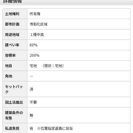
詳細情報
土地権利
所有権
都市計画
市街化区域
用途地域
１種中高
建ぺい率
60%
容積率
200%
地目
宅地
（現状：宅地）
角地
－
セットバッ
済
ク
国土法届出
不要
建築条件の
無
有無
私道負担
有
※位置指定道路に該当