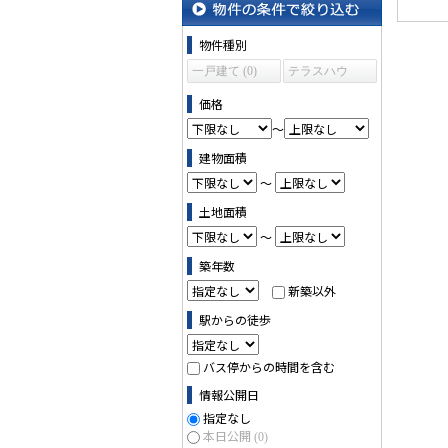
物件の条件で絞り込む
物件種別
一戸建て (0)
テラスハウ
ス (0)
価格
～
建物面積
～
土地面積
～
築年数
新築以外
駅からの徒歩
バス停からの時間を含む
情報公開日
指定なし
本日公開
(0)