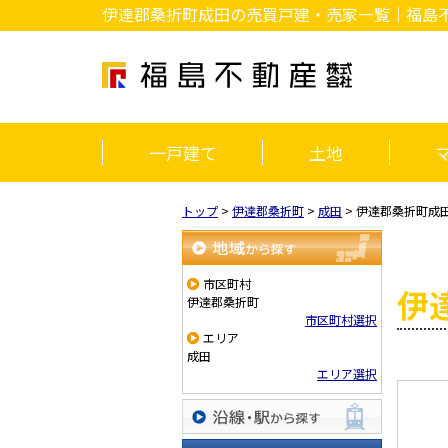
伊達郡桑折町成田の売買戸建・売家一覧｜福島
一戸建て
土地
トップ
>
伊達郡桑折町
>
成田
>
伊達郡桑折町成
地域から探す
市区町村
伊
伊達郡桑折町
市区町村選択
エリア
成田
エリア選択
沿線・駅から探す