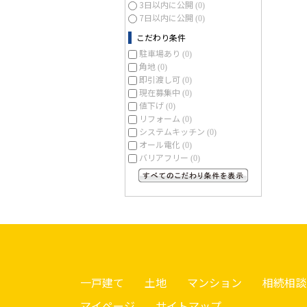
3日以内に公開
(0)
7日以内に公開
(0)
こだわり条件
駐車場あり
(0)
角地
(0)
即引渡し可
(0)
現在募集中
(0)
値下げ
(0)
リフォーム
(0)
システムキッチン
(0)
オール電化
(0)
バリアフリー
(0)
すべてのこだわり条件を見る
一戸建て
土地
マンション
相続相談
マイページ
サイトマップ