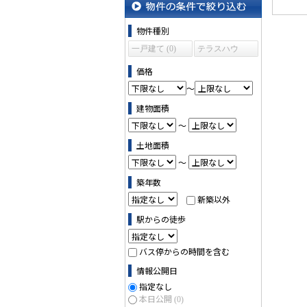
物件の条件で絞り込む
物件種別
一戸建て (0)
テラスハウ
ス (0)
価格
～
建物面積
～
土地面積
～
築年数
新築以外
駅からの徒歩
バス停からの時間を含む
情報公開日
指定なし
本日公開
(0)