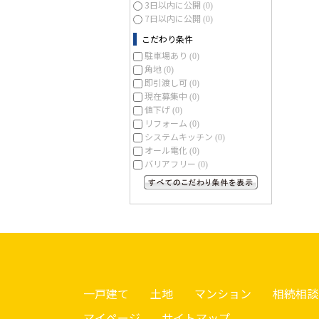
3日以内に公開
(0)
7日以内に公開
(0)
こだわり条件
駐車場あり
(0)
角地
(0)
即引渡し可
(0)
現在募集中
(0)
値下げ
(0)
リフォーム
(0)
システムキッチン
(0)
オール電化
(0)
バリアフリー
(0)
すべてのこだわり条件を見る
一戸建て
土地
マンション
相続相談
マイページ
サイトマップ