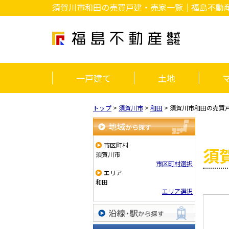
須賀川市和田の売買戸建・売家一覧｜福島不動
一戸建て
土地
トップ
>
須賀川市
>
和田
>
須賀川市和田の売買
地域から探す
市区町村
須
須賀川市
市区町村選択
エリア
和田
エリア選択
沿線・駅から探す