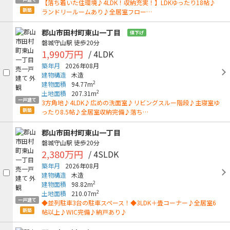
【落ち着いた住環境♪4LDK！収納充実！】LDKゆったり18帖♪
新築
ランドリールームあり♪全居室フロー…
郡山市田村町東山一丁目
値下げ
磐城守山駅
徒歩20分
1,990万円
/ 4LDK
築年月
2026年08月
建物構造
木造
2
建物面積
94.77m
2
土地面積
207.31m
一戸建て
3方角地♪4LDK♪広めの洗面室♪リビングスルー階段♪主寝室ゆ
新築
ったり8.5帖♪全居室収納完備♪落ち…
郡山市田村町東山一丁目
磐城守山駅
徒歩20分
2,380万円
/ 4SLDK
築年月
2026年08月
建物構造
木造
2
建物面積
98.82m
2
土地面積
210.07m
一戸建て
◆並列駐車3台の駐車スペース！◆3LDK＋畳コーナー♪全居室6
新築
帖以上♪WIC完備♪納戸あり♪