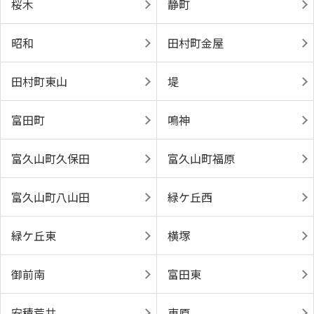
桜木
静町
昭和
田村町金屋
田村町東山
堤
富田町
鳴神
富久山町久保田
富久山町福原
富久山町八山田
緑ケ丘西
緑ケ丘東
横塚
御前南
富田東
安積荒井
東原