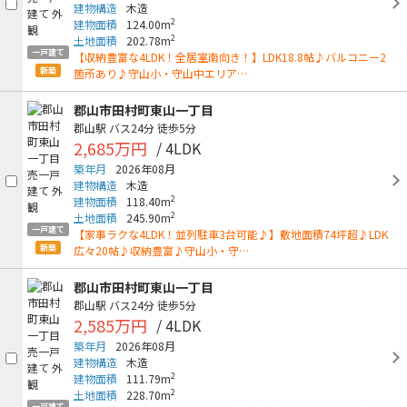
建物構造
木造
2
建物面積
124.00m
2
土地面積
202.78m
一戸建て
【収納豊富な4LDK！全居室南向き！】LDK18.8帖♪バルコニー2
新築
箇所あり♪守山小・守山中エリア…
郡山市田村町東山一丁目
郡山駅
バス24分
徒歩5分
2,685万円
/ 4LDK
築年月
2026年08月
建物構造
木造
2
建物面積
118.40m
2
土地面積
245.90m
一戸建て
【家事ラクな4LDK！並列駐車3台可能♪】敷地面積74坪超♪LDK
新築
広々20帖♪収納豊富♪守山小・守…
郡山市田村町東山一丁目
郡山駅
バス24分
徒歩5分
2,585万円
/ 4LDK
築年月
2026年08月
建物構造
木造
2
建物面積
111.79m
2
土地面積
228.70m
一戸建て