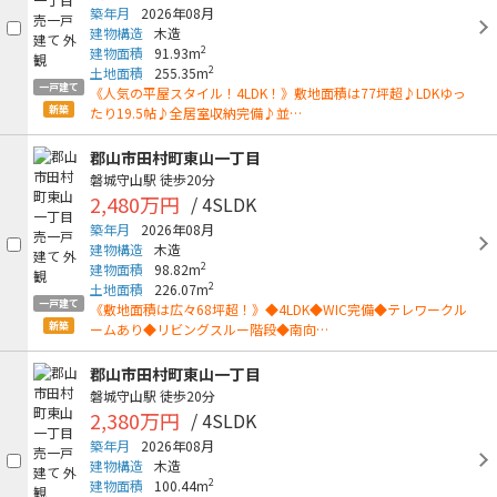
築年月
2026年08月
建物構造
木造
2
建物面積
91.93m
2
土地面積
255.35m
一戸建て
《人気の平屋スタイル！4LDK！》敷地面積は77坪超♪LDKゆっ
新築
たり19.5帖♪全居室収納完備♪並…
郡山市田村町東山一丁目
磐城守山駅
徒歩20分
2,480万円
/ 4SLDK
築年月
2026年08月
建物構造
木造
2
建物面積
98.82m
2
土地面積
226.07m
一戸建て
《敷地面積は広々68坪超！》◆4LDK◆WIC完備◆テレワークル
新築
ームあり◆リビングスルー階段◆南向…
郡山市田村町東山一丁目
磐城守山駅
徒歩20分
2,380万円
/ 4SLDK
築年月
2026年08月
建物構造
木造
2
建物面積
100.44m