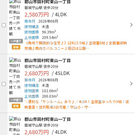
郡山市田村町東山一丁目
磐城守山駅
徒歩20分
2,580万円
/ 4LDK
築年月
2026年08月
建物構造
木造
2
建物面積
96.39m
2
土地面積
209.54m
一戸建て
《角地で開放的な住宅♪》LDK15.5帖♪主寝室8帖♪全居室収納
新築
完備♪南向きバルコニー♪周辺は公園…
郡山市田村町東山一丁目
磐城守山駅
徒歩20分
2,680万円
/ 4SLDK
築年月
2026年08月
建物構造
木造
2
建物面積
102.06m
2
土地面積
200.03m
一戸建て
＼便利な「サンルーム」あり♪／4LDK！主寝室ゆったり9帖！収
新築
納豊富！並列駐車3台可能！守山小・守…
郡山市田村町東山一丁目
磐城守山駅
徒歩20分
2,680万円
/ 4LDK