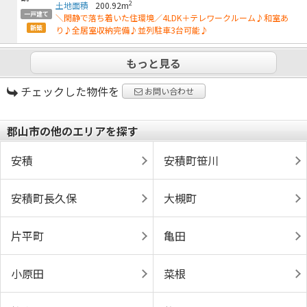
2
土地面積
200.92m
一戸建て
＼閑静で落ち着いた住環境／4LDK＋テレワークルーム♪和室あ
新築
り♪全居室収納完備♪並列駐車3台可能♪
もっと見る
チェックした物件を
お問い合わせ
郡山市の他のエリアを探す
安積
安積町笹川
安積町長久保
大槻町
片平町
亀田
小原田
菜根