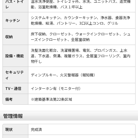
バス・トイ
温水洗浄便座、トイレ２ヶ所、水洗、ユニットバス、追焚機
レ
能、浴室乾燥機、バス１坪以上
システムキッチン、カウンターキッチン、浄水器、食器洗浄
キッチン
乾燥機、給湯、パントリー、3口以上コンロ、グリル
床下収納、クローゼット、ウォークインクローゼット、シュ
収納
ーズインクローゼット、全居室収納
洗髪洗面化粧台、洗濯機置場、電気、プロパンガス、上水
設備・機能
道、下水道、側溝、複層ガラス、全居室フローリング、室内
物干し
セキュリテ
ディンプルキー、火災警報器（報知機）
ィ
TV・通信
インターホン有（モニター付）
備考
※建築基準法第22条区域
管理情報
現状
完成済