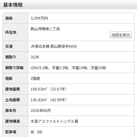
基本情報
価格
3,399万円
郡山市鳴神二丁目
所在地
地図を表示
交通
JR東北本線 郡山駅徒歩60分
間取り
3LDK
間取り詳細
LDK19.2帖、洋室5.2帖、洋室10帖、洋室10帖
階数
2階建
2
建物面積
108.03m
（32.67坪）
2
土地面積
141.82m
（42.90坪）
築年月
2026年06月
建物構造
木造アスファルトシングル葺
駐車場
有
3台