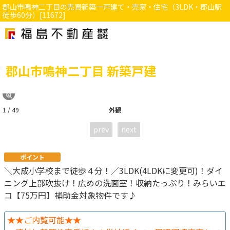
郡山市鳴神二丁目の売買新築一戸建て・売家・住宅（3LDK・郡山駅
徒歩60分）[11672]
郡山市鳴神二丁目 新築戸建
1 / 49
外観
prev
next
ポイント
＼大成小学校まで徒歩４分！／3LDK(4LDKに変更可)！ダイ
ニング上部吹抜け！広めの洗面室！収納たっぷり！みらいエ
コ【75万円】補助金対象物件です♪
★★ご内覧可能★★