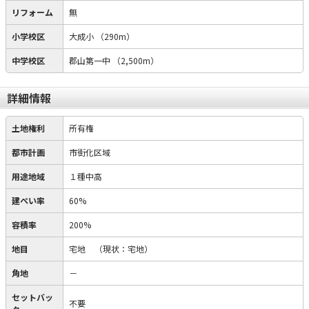
リフォーム
無
小学校区
大成小
（290m）
中学校区
郡山第一中
（2,500m）
詳細情報
土地権利
所有権
都市計画
市街化区域
用途地域
１種中高
建ぺい率
60%
容積率
200%
地目
宅地
（現状：宅地）
角地
－
セットバッ
不要