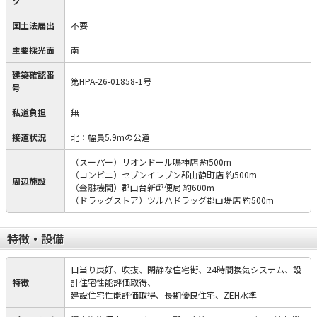
ク
国土法届出
不要
主要採光面
南
建築確認番
第HPA-26-01858-1号
号
私道負担
無
接道状況
北：幅員5.9mの公道
（スーパー）リオンドール鳴神店 約500m
（コンビニ）セブンイレブン郡山静町店 約500m
周辺施設
（金融機関）郡山台新郵便局 約600m
（ドラッグストア）ツルハドラッグ郡山堤店 約500m
特徴・設備
日当り良好、吹抜、閑静な住宅街、24時間換気システム、設
特徴
計住宅性能評価取得、
建設住宅性能評価取得、長期優良住宅、ZEH水準