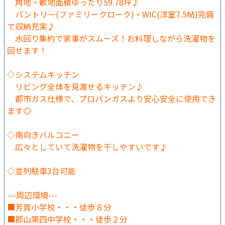
角地・敷地面積ゆったり59.78坪♪
パントリー(ファミリークローク)・WIC(洋室7.5帖)完備
で収納充実♪
水回り集約で家事がスムーズ！お料理しながら洗濯物を
回せます！
◇システムキッチン
リビング全体を見渡せるキッチン♪
都市ガス仕様で、プロパンガスより安心安全に使用でき
ます◎
◇南向きバルコニー
広々としていて洗濯物を干しやすいです♪
◇並列駐車3台可能
---周辺環境---
■芳賀小学校・・・徒歩８分
■郡山第四中学校・・・徒歩２分