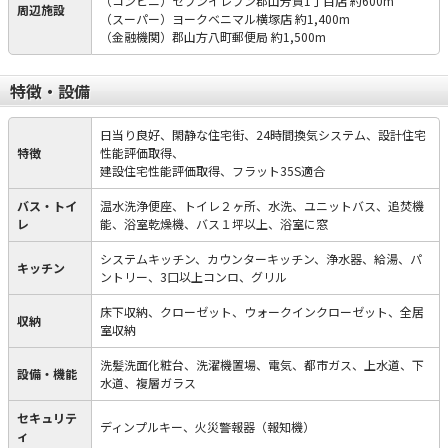
（コンビニ）セブンイレブン郡山芳賀1丁目店 約600m
周辺施設
（スーパー）ヨークベニマル横塚店 約1,400m
（金融機関）郡山方八町郵便局 約1,500m
特徴・設備
日当り良好、閑静な住宅街、24時間換気システム、設計住宅
特徴
性能評価取得、
建設住宅性能評価取得、フラット35S適合
バス・トイ
温水洗浄便座、トイレ２ヶ所、水洗、ユニットバス、追焚機
レ
能、浴室乾燥機、バス１坪以上、浴室に窓
システムキッチン、カウンターキッチン、浄水器、給湯、パ
キッチン
ントリー、3口以上コンロ、グリル
床下収納、クローゼット、ウォークインクローゼット、全居
収納
室収納
洗髪洗面化粧台、洗濯機置場、電気、都市ガス、上水道、下
設備・機能
水道、複層ガラス
セキュリテ
ディンプルキー、火災警報器（報知機）
ィ