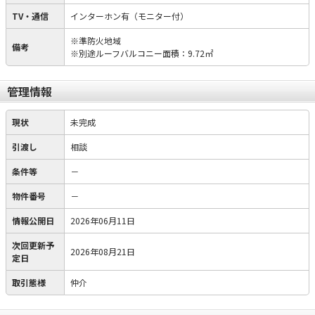
TV・通信
インターホン有（モニター付）
※準防火地域
備考
※別途ルーフバルコニー面積：9.72㎡
管理情報
現状
未完成
引渡し
相談
条件等
－
物件番号
－
情報公開日
2026年06月11日
次回更新予
2026年08月21日
定日
取引態様
仲介