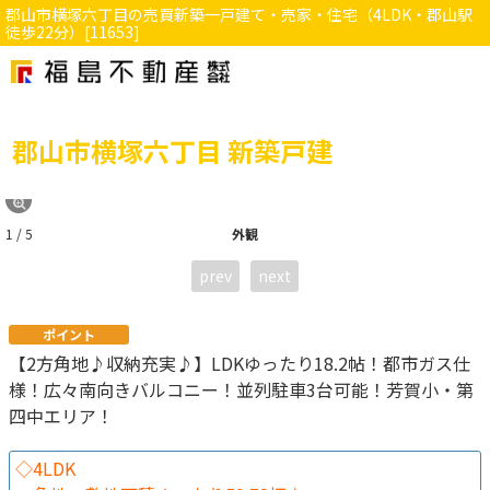
郡山市横塚六丁目の売買新築一戸建て・売家・住宅（4LDK・郡山駅
徒歩22分）[11653]
郡山市横塚六丁目 新築戸建
1 / 5
外観
prev
next
ポイント
【2方角地♪収納充実♪】LDKゆったり18.2帖！都市ガス仕
様！広々南向きバルコニー！並列駐車3台可能！芳賀小・第
四中エリア！
◇4LDK