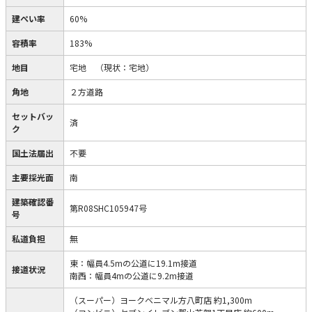
建ぺい率
60%
容積率
183%
地目
宅地
（現状：宅地）
角地
２方道路
セットバッ
済
ク
国土法届出
不要
主要採光面
南
建築確認番
第R08SHC105947号
号
私道負担
無
東：幅員4.5mの公道に19.1m接道
接道状況
南西：幅員4mの公道に9.2m接道
（スーパー）ヨークベニマル方八町店 約1,300m