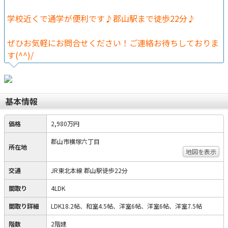
学校近くで通学が便利です♪郡山駅まで徒歩22分♪
ぜひお気軽にお問合せください！ご連絡お待ちしておりま
す(^^)/
基本情報
価格
2,980万円
郡山市横塚六丁目
所在地
地図を表示
交通
JR東北本線 郡山駅徒歩22分
間取り
4LDK
間取り詳細
LDK18.2帖、和室4.5帖、洋室6帖、洋室6帖、洋室7.5帖
階数
2階建