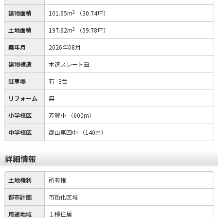
2
建物面積
101.65m
（30.74坪）
2
土地面積
197.62m
（59.78坪）
築年月
2026年08月
建物構造
木造スレート葺
駐車場
有
3台
リフォーム
無
小学校区
芳賀小
（600m）
中学校区
郡山第四中
（140m）
詳細情報
土地権利
所有権
都市計画
市街化区域
用途地域
１種住居