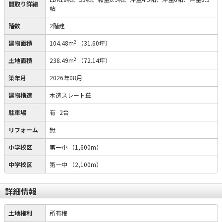
間取り詳細
帖
階数
2階建
2
建物面積
104.48m
（31.60坪）
2
土地面積
238.49m
（72.14坪）
築年月
2026年08月
建物構造
木造スレート葺
駐車場
有
2台
リフォーム
無
小学校区
第一小
（1,600m）
中学校区
第一中
（2,100m）
詳細情報
土地権利
所有権