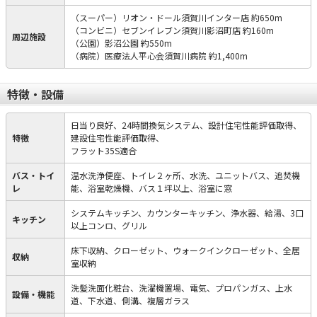
（スーパー）リオン・ドール須賀川インター店 約650m
（コンビニ）セブンイレブン須賀川影沼町店 約160m
周辺施設
（公園）影沼公園 約550m
（病院）医療法人平心会須賀川病院 約1,400m
特徴・設備
日当り良好、24時間換気システム、設計住宅性能評価取得、
特徴
建設住宅性能評価取得、
フラット35S適合
バス・トイ
温水洗浄便座、トイレ２ヶ所、水洗、ユニットバス、追焚機
レ
能、浴室乾燥機、バス１坪以上、浴室に窓
システムキッチン、カウンターキッチン、浄水器、給湯、3口
キッチン
以上コンロ、グリル
床下収納、クローゼット、ウォークインクローゼット、全居
収納
室収納
洗髪洗面化粧台、洗濯機置場、電気、プロパンガス、上水
設備・機能
道、下水道、側溝、複層ガラス