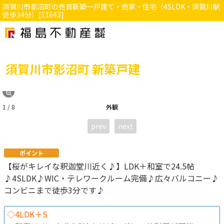
須賀川市影沼町の売買新築一戸建て・売家・住宅（4SLDK・須賀川駅
徒歩34分）[11643]
須賀川市影沼町 新築戸建
1 / 8
外観
prev
next
ポイント
【桜がキレイな釈迦堂川近く♪】LDK＋和室で24.5帖
♪4SLDK♪WIC・テレワークルーム完備♪広々バルコニー♪
コンビニまで徒歩3分です♪
◇4LDK＋S