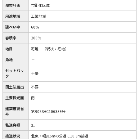
都市計画
市街化区域
用途地域
工業地域
建ぺい率
60%
容積率
200%
地目
宅地
（現状：宅地）
角地
－
セットバッ
不要
ク
国土法届出
不要
主要採光面
南
建築確認番
第R08SHC106339号
号
私道負担
無
接道状況
北東：幅員6mの公道に10.3m接道