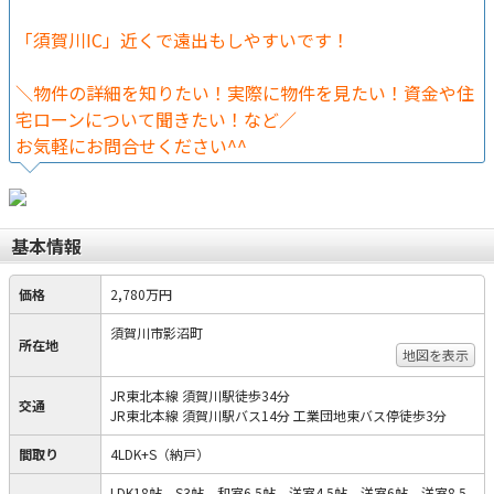
「須賀川IC」近くで遠出もしやすいです！
＼物件の詳細を知りたい！実際に物件を見たい！資金や住
宅ローンについて聞きたい！など／
お気軽にお問合せください^^
基本情報
価格
2,780万円
須賀川市影沼町
所在地
地図を表示
JR東北本線 須賀川駅徒歩34分
交通
JR東北本線 須賀川駅バス14分 工業団地東バス停徒歩3分
間取り
4LDK+S（納戸）
LDK18帖、S3帖、和室6.5帖、洋室4.5帖、洋室6帖、洋室8.5