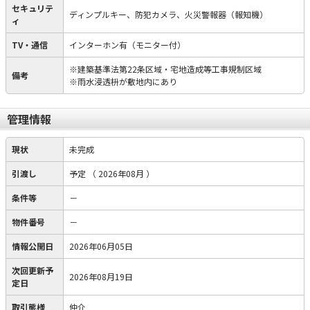
セキュリテ
ディンプルキー、防犯カメラ、火災警報器（報知機）
ィ
TV・通信
インターホン有（モニター付）
※建築基準法第22条区域・宅地造成等工事規制区域
備考
※雨水浸透枡が敷地内にあり
管理情報
現状
未完成
引渡し
予定
（ 2026年08月 ）
条件等
－
物件番号
－
情報公開日
2026年06月05日
次回更新予
2026年08月19日
定日
取引態様
仲介