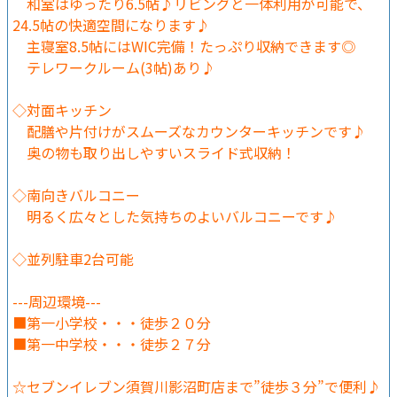
和室はゆったり6.5帖♪リビングと一体利用が可能で、
24.5帖の快適空間になります♪
主寝室8.5帖にはWIC完備！たっぷり収納できます◎
テレワークルーム(3帖)あり♪
◇対面キッチン
配膳や片付けがスムーズなカウンターキッチンです♪
奥の物も取り出しやすいスライド式収納！
◇南向きバルコニー
明るく広々とした気持ちのよいバルコニーです♪
◇並列駐車2台可能
---周辺環境---
■第一小学校・・・徒歩２０分
■第一中学校・・・徒歩２７分
☆セブンイレブン須賀川影沼町店まで”徒歩３分”で便利♪