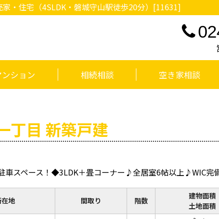
住宅（4SLDK・磐城守山駅徒歩20分）[11631]
02
マンション
相続相談
空き家相談
一丁目 新築戸建
駐車スペース！◆3LDK＋畳コーナー♪全居室6帖以上♪WIC完
建物面積
所在地
間取り
階数
土地面積