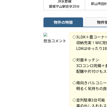
JR水郡線
郡山市田
磐城守山駅徒歩20分
物件の特徴
物件
◇3LDK＋畳コーナ
担当コメント
収納充実！WIC完備(
LDKはゆったり1
◇対面キッチン
3口コンロ完備＋
配膳や片付けもス
◇南向きバルコニー
明るく気持ちの良
◇並列駐車3台可能
車の出し入れもス