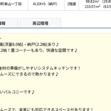
2
98.82m
（29.
村町東山一丁目
4LDK+S（納戸）
2階建
2
210.07m
（63.
情報
周辺環境
ー
洋室6.0帖)・納戸(2.2帖)あり♪
8.2帖！畳コーナーもあり、快適な空間です♪
食材の準備がしやすいシステムキッチンです！
ムーズにできるので助かります♪
いバルコニーです♪
ムーズで、来客にも対応できるスペースがあります！