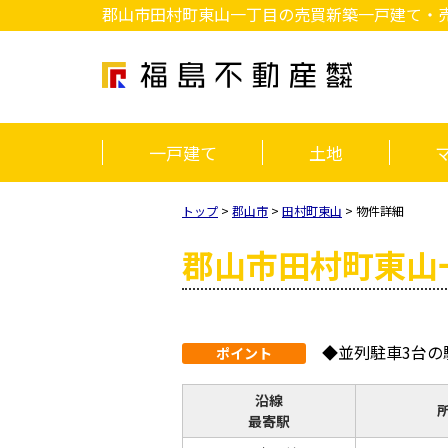
郡山市田村町東山一丁目の売買新築一戸建て・売家・
一戸建て
土地
トップ
>
郡山市
>
田村町東山
>
物件詳細
郡山市田村町東山
◆並列駐車3台の
ポイント
沿線
最寄駅