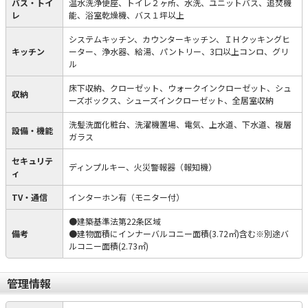
バス・トイ
温水洗浄便座、トイレ２ヶ所、水洗、ユニットバス、追焚機
レ
能、浴室乾燥機、バス１坪以上
システムキッチン、カウンターキッチン、ＩＨクッキングヒ
キッチン
ーター、浄水器、給湯、パントリー、3口以上コンロ、グリ
ル
床下収納、クローゼット、ウォークインクローゼット、シュ
収納
ーズボックス、シューズインクローゼット、全居室収納
洗髪洗面化粧台、洗濯機置場、電気、上水道、下水道、複層
設備・機能
ガラス
セキュリテ
ディンプルキー、火災警報器（報知機）
ィ
TV・通信
インターホン有（モニター付）
●建築基準法第22条区域
備考
●建物面積にインナーバルコニー面積(3.72㎡)含む※別途バ
ルコニー面積(2.73㎡)
管理情報