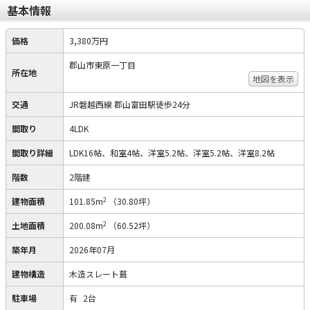
基本情報
価格
3,380万円
郡山市東原一丁目
所在地
地図を表示
交通
JR磐越西線 郡山富田駅徒歩24分
間取り
4LDK
間取り詳細
LDK16帖、和室4帖、洋室5.2帖、洋室5.2帖、洋室8.2帖
階数
2階建
2
建物面積
101.85m
（30.80坪）
2
土地面積
200.08m
（60.52坪）
築年月
2026年07月
建物構造
木造スレート葺
駐車場
有
2台