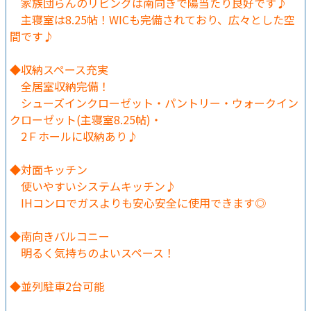
家族団らんのリビングは南向きで陽当たり良好です♪
主寝室は8.25帖！WICも完備されており、広々とした空
間です♪
◆収納スペース充実
全居室収納完備！
シューズインクローゼット・パントリー・ウォークイン
クローゼット(主寝室8.25帖)・
2Ｆホールに収納あり♪
◆対面キッチン
使いやすいシステムキッチン♪
IHコンロでガスよりも安心安全に使用できます◎
◆南向きバルコニー
明るく気持ちのよいスペース！
◆並列駐車2台可能