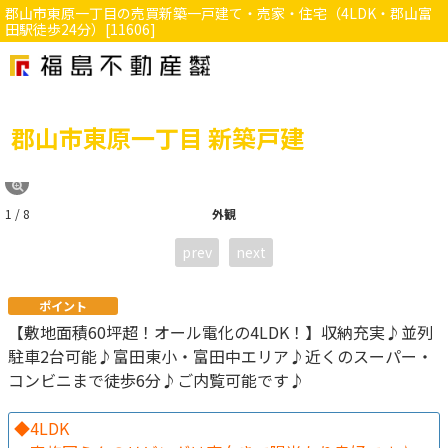
郡山市東原一丁目の売買新築一戸建て・売家・住宅（4LDK・郡山富
田駅徒歩24分）[11606]
郡山市東原一丁目 新築戸建
1 / 8
外観
prev
next
ポイント
【敷地面積60坪超！オール電化の4LDK！】収納充実♪並列
駐車2台可能♪富田東小・富田中エリア♪近くのスーパー・
コンビニまで徒歩6分♪ご内覧可能です♪
◆4LDK