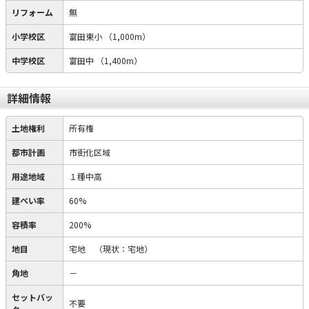
リフォーム
無
小学校区
富田東小
（1,000m）
中学校区
富田中
（1,400m）
詳細情報
土地権利
所有権
都市計画
市街化区域
用途地域
１種中高
建ぺい率
60%
容積率
200%
地目
宅地
（現状：宅地）
角地
－
セットバッ
不要