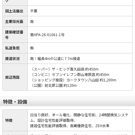
ク
国土法届出
不要
主要採光面
南
建築確認番
第HPA-26-01061-1号
号
私道負担
無
接道状況
南：幅員4mの公道に7.7m接道
（スーパー）ザ・ビッグ喜久田店 約450m
（コンビニ）セブンイレブン郡山東原店 約450m
周辺施設
（ショッピング施設）ヨークタウン八山田 約1,200m
（公園）前北原公園 約120m
特徴・設備
日当り良好、オール電化、閑静な住宅街、24時間換気システ
特徴
ム、設計住宅性能評価取得、
建設住宅性能評価取得、長期優良住宅、ZEH水準